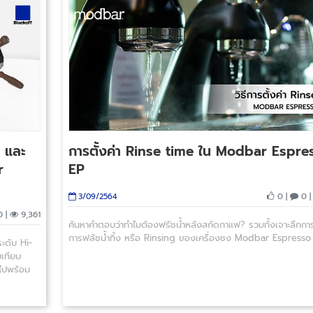
 และ
การตั้งค่า Rinse time ใน Modbar Espre
r
EP
0 |
0 
3/09/2564
 |
9,361
ค้นหาคำตอบว่าทำไมต้องฟรัชน้ำหลังสกัดกาแฟ? รวมทั้งเจาะลึกการต
การฟลัชน้ำทิ้ง หรือ Rinsing ของเครื่องชง Modbar Espresso
ระดับ Hi-
บเทียบ
ไปพร้อม