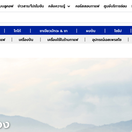
มบลูคอฟ
ข่าวสาร/โปรโมชัน
คลังความรู้
คอร์สสอนกาแฟ
ศูนย์บริการซ่อม
|
|
|
|
|
โกโก้
ชาเขียวมัทฉะ & ชา
ผงปั่น
ไซรัป
|
|
|
|
กาแฟ
เครื่องปั่น
เครื่องใช้ในร้านกาแฟ
อุปกรณ์เอสเพรสโซ