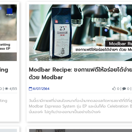
ting
Modbar Recipe: ชงกาแฟดีให้อร่อยได้ง่า
ด้วย Modbar
0 |
4,155
0 |
0 
6/07/2564
tting
วันนี้เรามีกาแฟที่น่าสนใจเหมาะที่จะนำมาทดลองสกัดหารสชาติที่ดีที่
Modbar Espresso System รุ่น EP และนั่นก็คือ Celebration 
นั่นเองค่ะ ไปดูกันว่าจะออกมาเป็นอย่างไรบ้างค่ะ