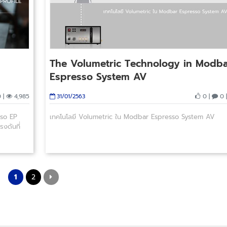
The Volumetric Technology in Modb
Espresso System AV
 |
4,985
0 |
0 
31/01/2563
sso EP
เทคโนโลยี Volumetric ใน Modbar Espresso System AV
งดันที่
1
2