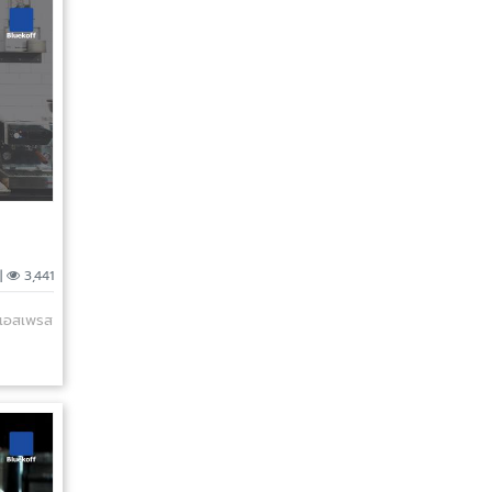
|
3,441
 เอสเพรส