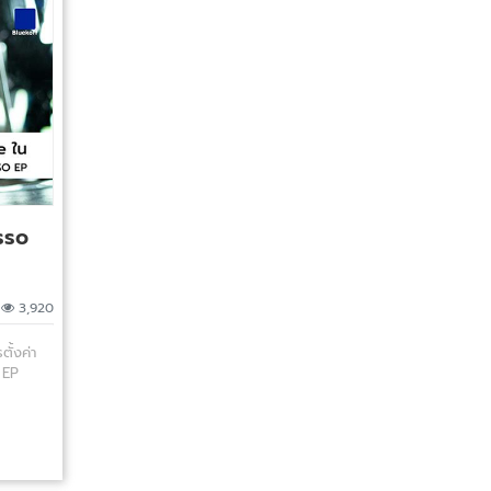
sso
|
3,920
ั้งค่า
 EP